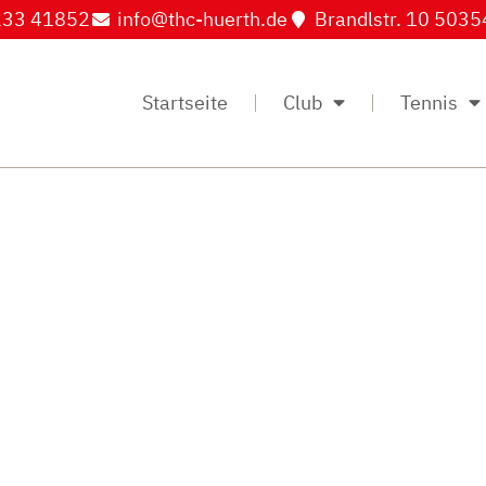
33 41852
info@thc-huerth.de
Brandlstr. 10 5035
Startseite
Club
Tennis