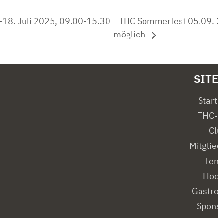
18. Juli 2025, 09.00-15.30
THC Sommerfest 05.09. 
möglich
SIT
Start
THC-
Cl
Mitglie
Ten
Hoc
Gastr
Spon