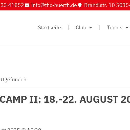
33 41852
info@thc-huerth.de
Brandlstr. 10 5035
Startseite
Club
Tennis
attgefunden.
MP II: 18.-22. AUGUST 20