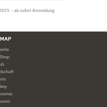
2025 – ab sofort Anmeldung
EMAP
seite
Shop
ub
dschaft
nis
key
onomie
soren