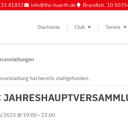
33 41852
info@thc-huerth.de
Brandlstr. 10 5035
Startseite
Club
Tennis
Veranstaltungen
eranstaltung hat bereits stattgefunden.
C JAHRESHAUPTVERSAMML
rz 2025 @ 19:00
-
22:00