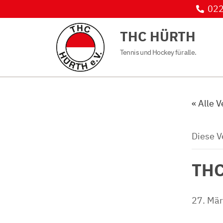
022
THC HÜRTH
Tennis und Hockey für alle.
« Alle 
Diese V
TH
27. Mä